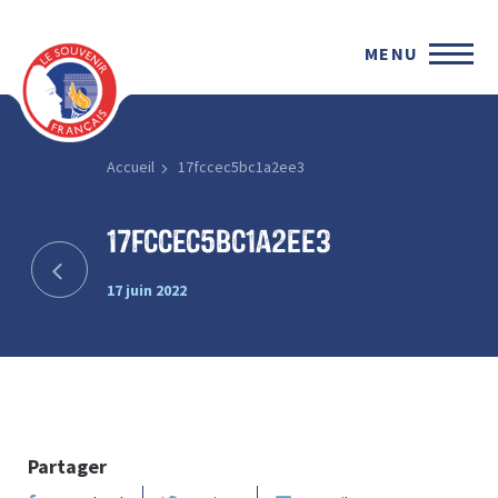
MENU
Accueil
17fccec5bc1a2ee3
17fccec5bc1a2ee3
17 juin 2022
Partager