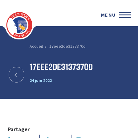
MENU
Accueil
17eee2de3137370d
17eee2de3137370d
24 juin 2022
Partager