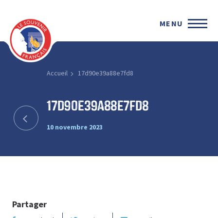
MENU
Accueil
17d90e39a88e7fd8
17d90e39a88e7fd8
10 novembre 2023
Partager