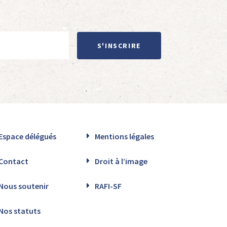
S'INSCRIRE
Espace délégués
Mentions légales
Contact
Droit à l’image
Nous soutenir
RAFI-SF
Nos statuts