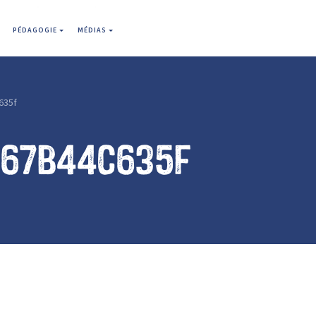
PÉDAGOGIE
MÉDIAS
635f
067b44c635f