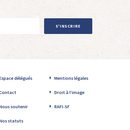
S'INSCRIRE
Espace délégués
Mentions légales
Contact
Droit à l’image
Nous soutenir
RAFI-SF
Nos statuts