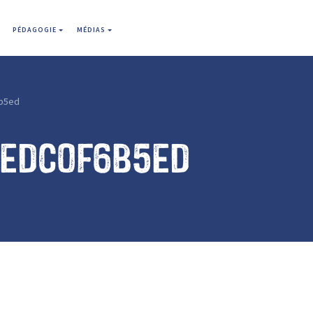
PÉDAGOGIE
MÉDIAS
b5ed
7edc0f6b5ed