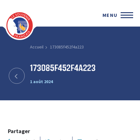
MENU
Accueil
173085f452f4a223
173085f452f4a223
1 août 2024
Partager