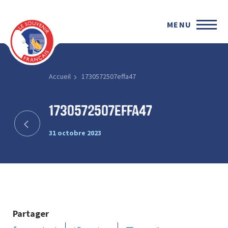
MENU
Accueil
1730572507effa47
1730572507effa47
31 octobre 2023
Partager