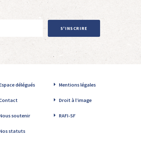
S'INSCRIRE
Espace délégués
Mentions légales
Contact
Droit à l’image
Nous soutenir
RAFI-SF
Nos statuts