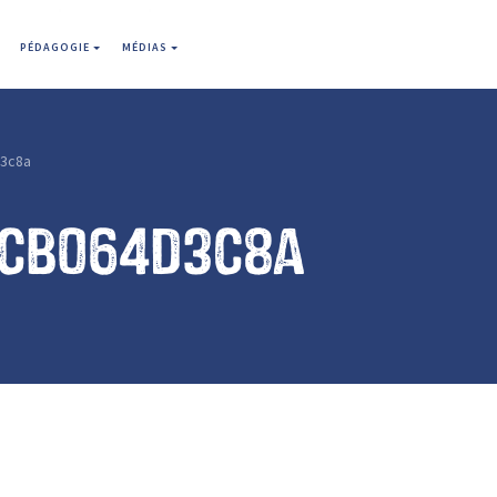
PÉDAGOGIE
MÉDIAS
3c8a
ecb064d3c8a