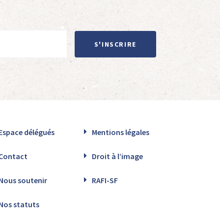
S'INSCRIRE
Espace délégués
Mentions légales
Contact
Droit à l’image
Nous soutenir
RAFI-SF
Nos statuts