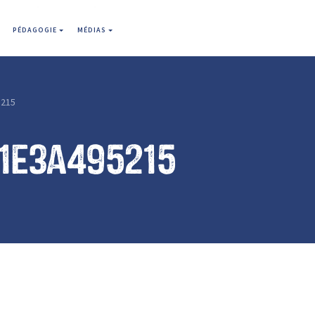
PÉDAGOGIE
MÉDIAS
5215
1e3a495215