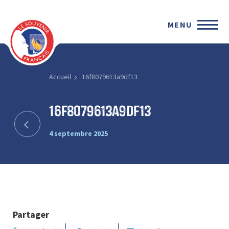
MENU
Accueil
16f8079613a9df13
16f8079613a9df13
4 septembre 2025
Partager