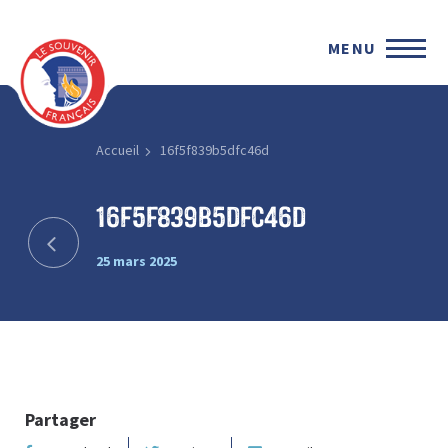
MENU
Accueil
16f5f839b5dfc46d
16f5f839b5dfc46d
25 mars 2025
Partager