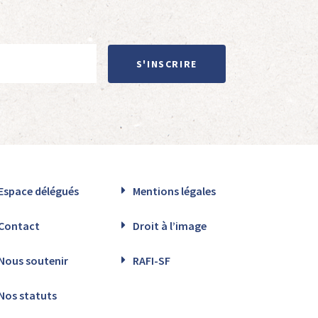
S'INSCRIRE
Espace délégués
Mentions légales
Contact
Droit à l’image
Nous soutenir
RAFI-SF
Nos statuts