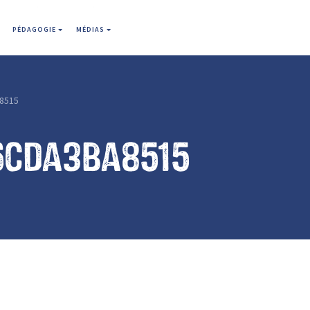
PÉDAGOGIE
MÉDIAS
8515
6cda3ba8515