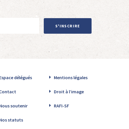
S'INSCRIRE
Espace délégués
Mentions légales
Contact
Droit à l’image
Nous soutenir
RAFI-SF
Nos statuts