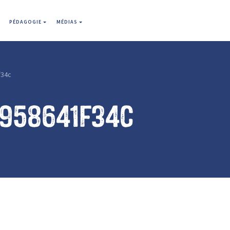
PÉDAGOGIE
MÉDIAS
f34c
f958641f34c