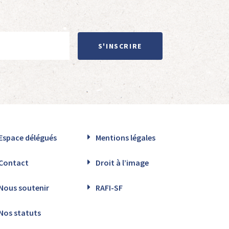
S'INSCRIRE
Espace délégués
Mentions légales
Contact
Droit à l’image
Nous soutenir
RAFI-SF
Nos statuts