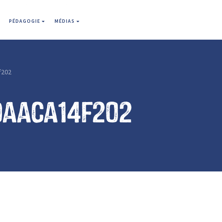
PÉDAGOGIE
MÉDIAS
f202
9aaca14f202