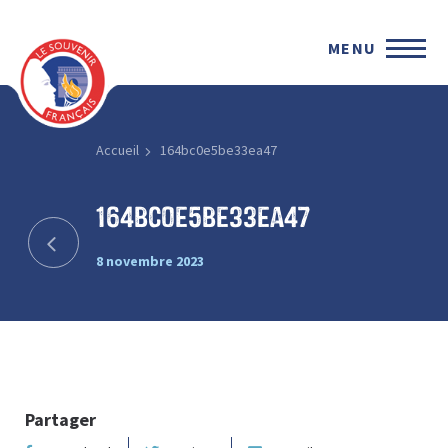
MENU
Accueil
164bc0e5be33ea47
164bc0e5be33ea47
8 novembre 2023
Partager