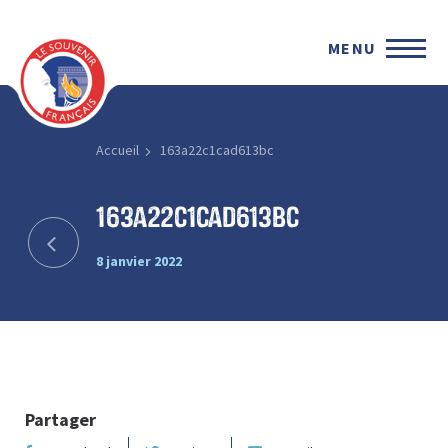
MENU
Accueil
163a22c1cad613bc
163a22c1cad613bc
8 janvier 2022
Partager