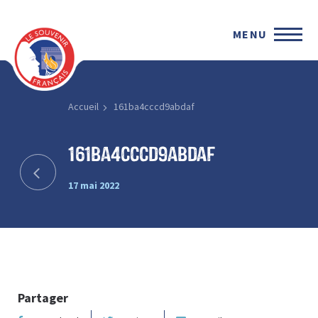
MENU
Accueil
161ba4cccd9abdaf
161ba4cccd9abdaf
17 mai 2022
Partager