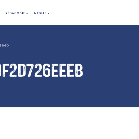
PÉDAGOGIE
MÉDIAS
eeeb
0f2d726eeeb