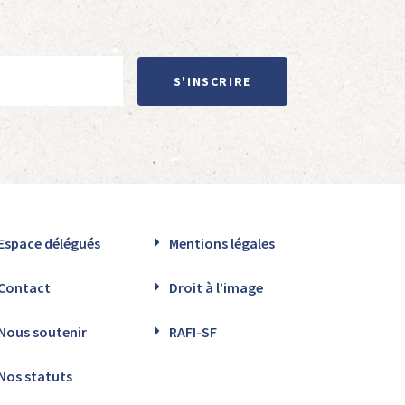
S'INSCRIRE
Espace délégués
Mentions légales
Contact
Droit à l’image
Nous soutenir
RAFI-SF
Nos statuts