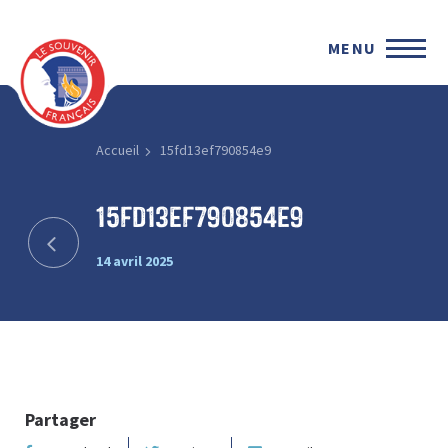
MENU
Accueil
15fd13ef790854e9
15fd13ef790854e9
14 avril 2025
Partager