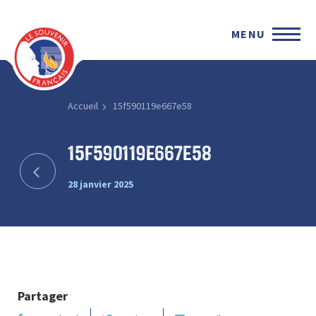
MENU
Accueil
15f590119e667e58
15f590119e667e58
28 janvier 2025
Partager