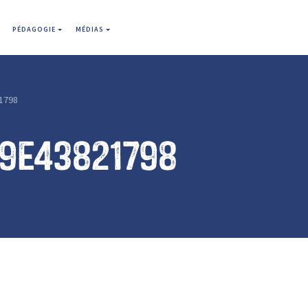
PÉDAGOGIE
MÉDIAS
1798
19e43821798