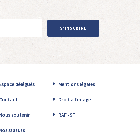
S'INSCRIRE
Espace délégués
Mentions légales
Contact
Droit à l’image
Nous soutenir
RAFI-SF
Nos statuts