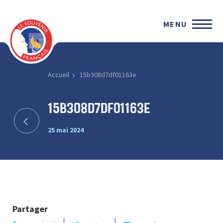
MENU
Accueil
15b308d7df01163e
15b308d7df01163e
25 mai 2024
Partager