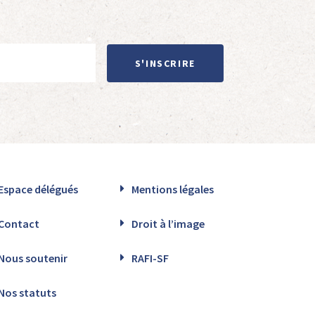
S'INSCRIRE
Espace délégués
Mentions légales
Contact
Droit à l’image
Nous soutenir
RAFI-SF
Nos statuts