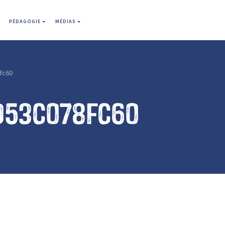
PÉDAGOGIE
MÉDIAS
fc60
d53c078fc60