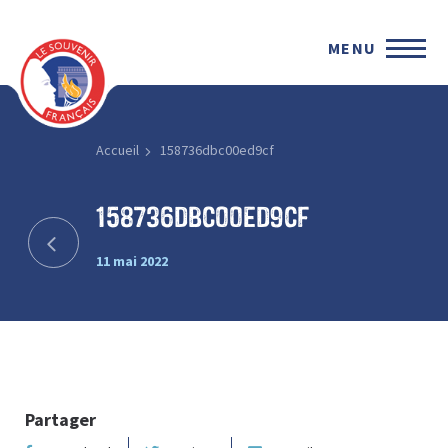
MENU
Accueil
158736dbc00ed9cf
158736dbc00ed9cf
11 mai 2022
Partager