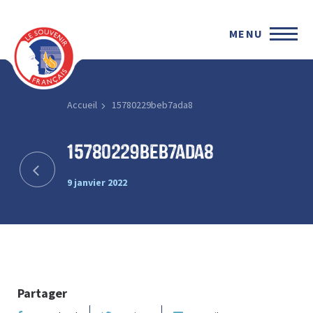
MENU
Accueil
15780229beb7ada8
15780229beb7ada8
9 janvier 2022
Partager