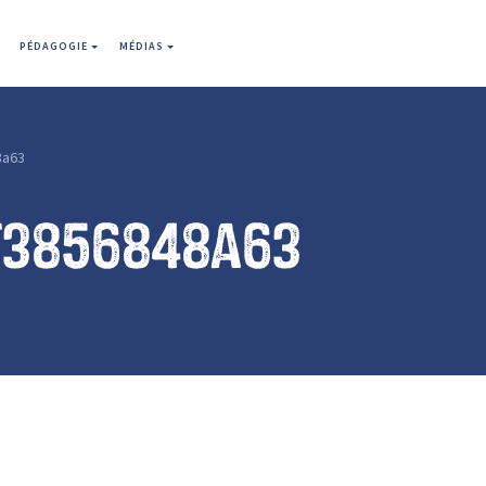
PÉDAGOGIE
MÉDIAS
8a63
f3856848a63