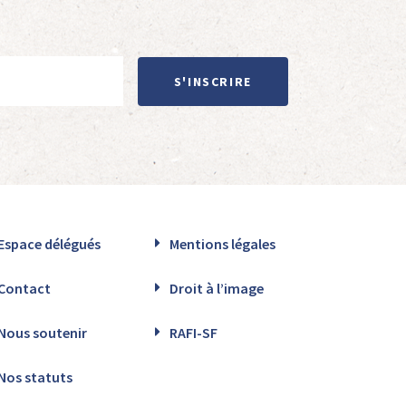
S'INSCRIRE
Espace délégués
Mentions légales
Contact
Droit à l’image
Nous soutenir
RAFI-SF
Nos statuts