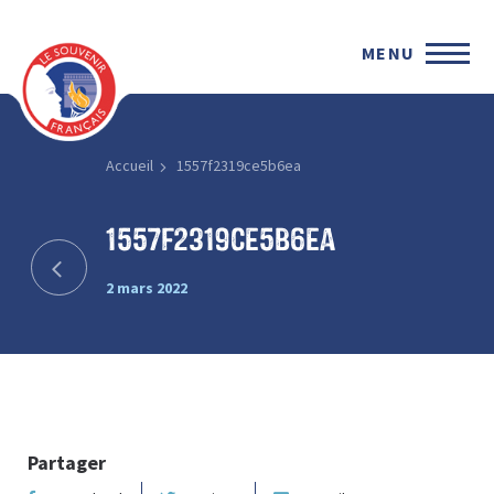
MENU
Accueil
1557f2319ce5b6ea
1557f2319ce5b6ea
2 mars 2022
Partager