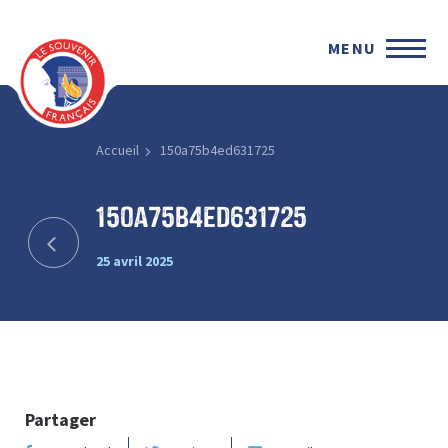
MENU
Accueil
150a75b4ed631725
150a75b4ed631725
25 avril 2025
Partager