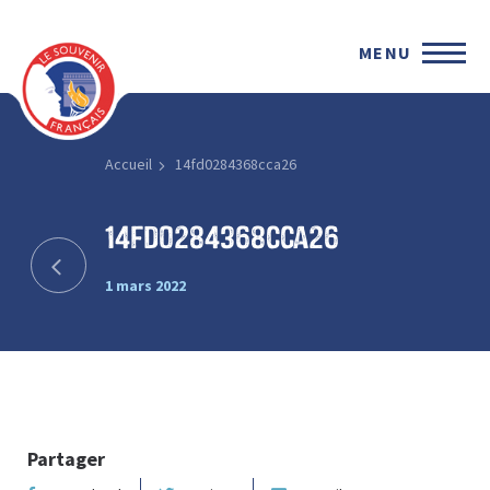
MENU
Accueil
14fd0284368cca26
14fd0284368cca26
1 mars 2022
Partager