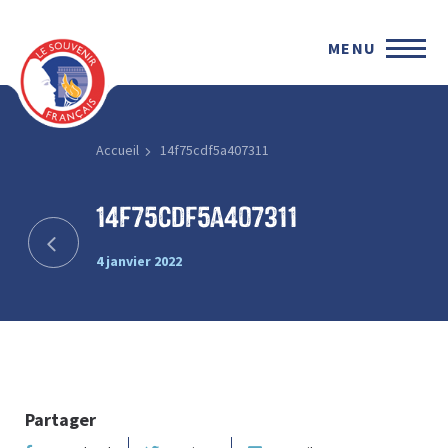
MENU
Accueil
14f75cdf5a407311
14f75cdf5a407311
4 janvier 2022
Partager