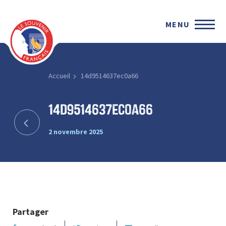
MENU
Accueil
14d9514637ec0a66
14d9514637ec0a66
2 novembre 2025
Partager