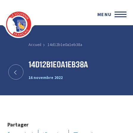
MENU
Accueil
14d12b1e0a1eb38a
14d12b1e0a1eb38a
16 novembre 2022
Partager