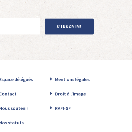
S'INSCRIRE
Espace délégués
Mentions légales
Contact
Droit à l’image
Nous soutenir
RAFI-SF
Nos statuts