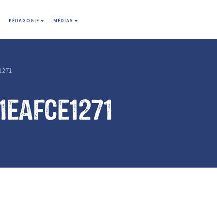
PÉDAGOGIE
MÉDIAS
1271
1eafce1271