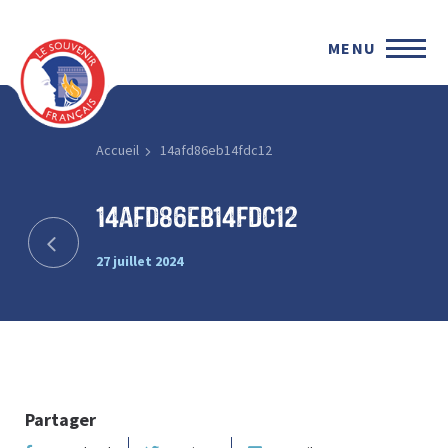
MENU
Accueil
14afd86eb14fdc12
14afd86eb14fdc12
27 juillet 2024
Partager