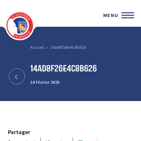
MENU
Accueil
14ad8f26e4c8b626
14ad8f26e4c8b626
14 février 2025
Partager