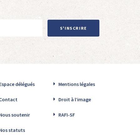
S'INSCRIRE
Espace délégués
Mentions légales
Contact
Droit à l’image
Nous soutenir
RAFI-SF
Nos statuts