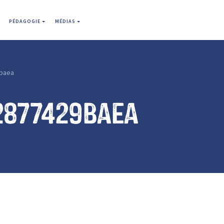
PÉDAGOGIE
MÉDIAS
baea
2877429baea