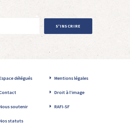
S'INSCRIRE
Espace délégués
Mentions légales
Contact
Droit à l’image
Nous soutenir
RAFI-SF
Nos statuts