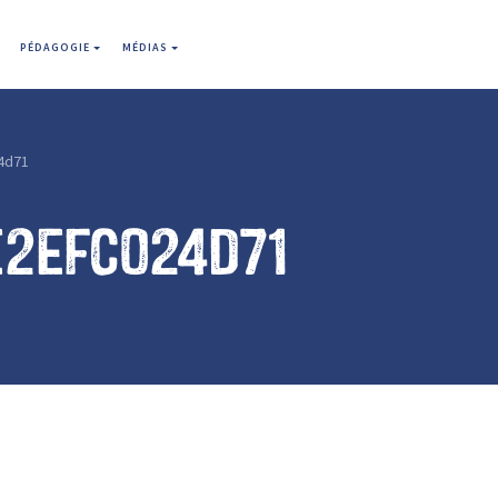
PÉDAGOGIE
MÉDIAS
4d71
e2efc024d71