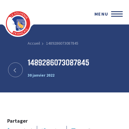
MENU
Accueil
1489286073087845
1489286073087845
30 janvier 2022
Partager