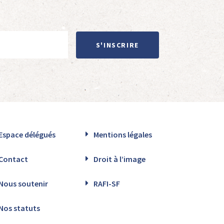
S'INSCRIRE
Espace délégués
Mentions légales
Contact
Droit à l’image
Nous soutenir
RAFI-SF
Nos statuts