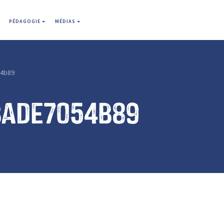
PÉDAGOGIE
MÉDIAS
4b89
bade7054b89