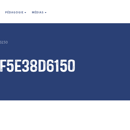
PÉDAGOGIE
MÉDIAS
6150
df5e38d6150