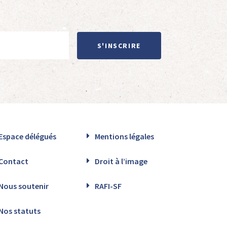
S'INSCRIRE
Espace délégués
Mentions légales
Contact
Droit à l’image
Nous soutenir
RAFI-SF
Nos statuts