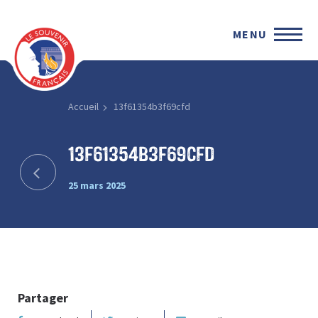
MENU
Accueil
13f61354b3f69cfd
13f61354b3f69cfd
25 mars 2025
Partager