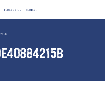
PÉDAGOGIE
MÉDIAS
4215b
de40884215b