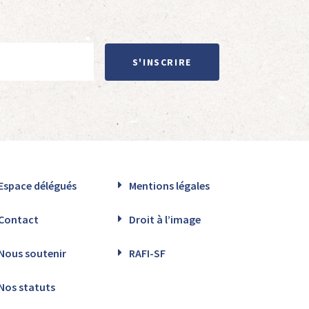
S'INSCRIRE
Espace délégués
Mentions légales
Contact
Droit à l’image
Nous soutenir
RAFI-SF
Nos statuts