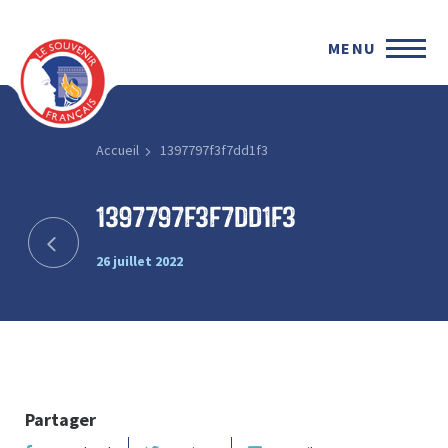
MENU
Accueil
1397797f3f7dd1f3
1397797f3f7dd1f3
26 juillet 2022
Partager