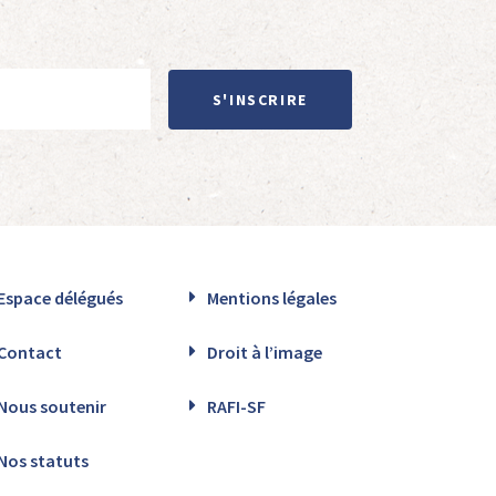
S'INSCRIRE
Espace délégués
Mentions légales
Contact
Droit à l’image
Nous soutenir
RAFI-SF
Nos statuts