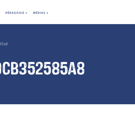
PÉDAGOGIE
MÉDIAS
85a8
9cb352585a8