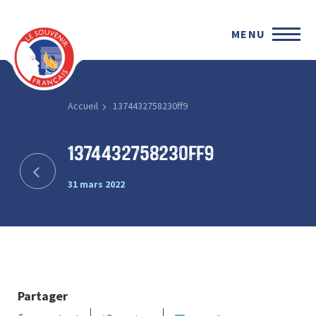
MENU
Accueil
1374432758230ff9
1374432758230ff9
31 mars 2022
Partager