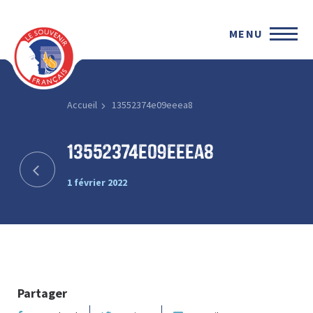
MENU
Accueil
13552374e09eeea8
13552374e09eeea8
1 février 2022
Partager