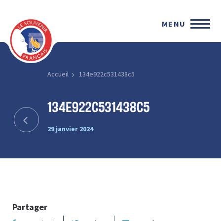
MENU
Accueil
134e922c531438c5
134e922c531438c5
29 janvier 2024
Partager