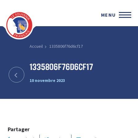
MENU
Accueil
1335806f76d6cf17
1335806f76d6cf17
10 novembre 2023
Partager