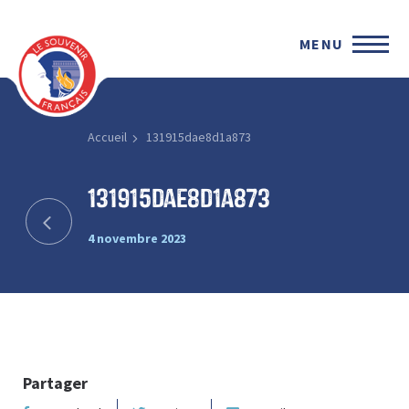
MENU
Accueil
131915dae8d1a873
131915dae8d1a873
4 novembre 2023
Partager