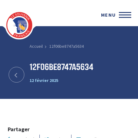
MENU
Accueil
12f06be8747a5634
12f06be8747a5634
12 février 2025
Partager